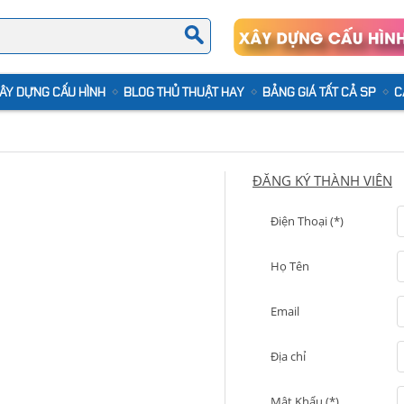
ÂY DỰNG CẤU HÌNH
BLOG THỦ THUẬT HAY
BẢNG GIÁ TẤT CẢ SP
C
ĐĂNG KÝ THÀNH VIÊN
Điện Thoại (*)
Họ Tên
Email
Địa chỉ
Mật Khẩu (*)