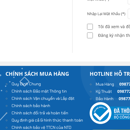
Nhập Lại Mật Khẩu (*)
Tôi đã xem và đ
Đăng ký nhận th
CHÍNH SÁCH MUA HÀNG
HOTLINE HỖ T
Quy Định Chung
0987
Mua Hàng
Chính sách Bảo mật Thông tin
09877
Kỹ Thuật
Chính sách Vận chuyển và Lắp đặt
0987
Bảo Hành
Chính sách bảo hành
Chính sách đổi trả và hoàn tiền
Quy định giá cả & hình thức thanh toán
Chính sách bảo vệ TTCN của NTD