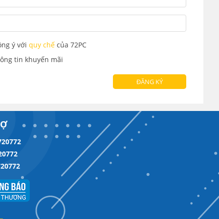
ồng ý với
quy chế
của 72PC
ông tin khuyến mãi
ĐĂNG KÝ
RỢ
720772
20772
720772