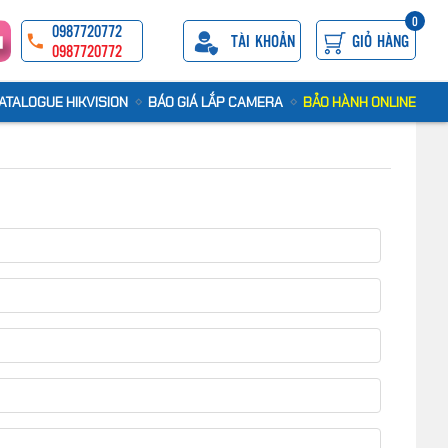
0
0987720772
TÀI KHOẢN
GIỎ HÀNG
0987720772
ATALOGUE HIKVISION
BÁO GIÁ LẮP CAMERA
BẢO HÀNH ONLINE