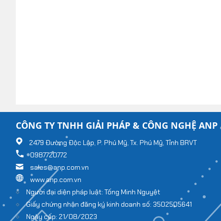
CÔNG TY TNHH GIẢI PHÁP & CÔNG NGHỆ ANP
2479 Đường Độc Lập, P. Phú Mỹ, Tx. Phú Mỹ, Tỉnh BRVT
0987720772
sales@anp.com.vn
www.anp.com.vn
Người đại diện pháp luật: Tống Minh Nguyệt
Giấy chứng nhận đăng ký kinh doanh số: 3502505641
Ngày cấp: 21/08/2023