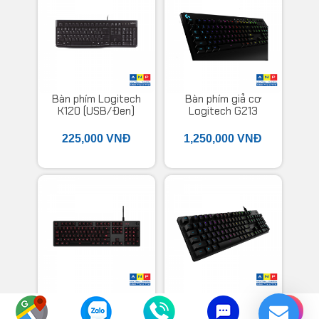
Bàn phím Logitech
Bàn phím giả cơ
K120 (USB/Đen)
Logitech G213
Prodigy RGB Gaming
225,000 VNĐ
1,250,000 VNĐ
Bàn phím cơ Logitech
Bàn phím cơ Logitech
G413 Carbon
G512 RGB Romer-G