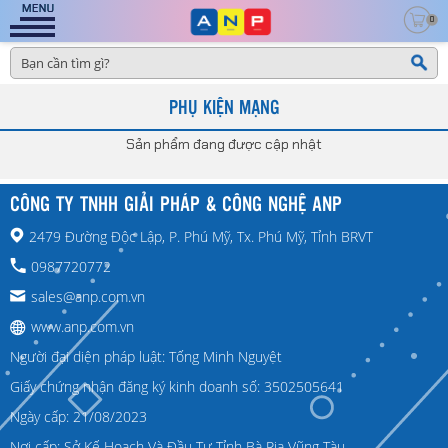
0
PHỤ KIỆN MẠNG
Sản phẩm đang được cập nhật
CÔNG TY TNHH GIẢI PHÁP & CÔNG NGHỆ ANP
2479 Đường Độc Lập, P. Phú Mỹ, Tx. Phú Mỹ, Tỉnh BRVT
0987720772
sales@anp.com.vn
www.anp.com.vn
Người đại diện pháp luật: Tống Minh Nguyệt
Giấy chứng nhận đăng ký kinh doanh số: 3502505641
Ngày cấp: 21/08/2023
Nơi cấp: Sở Kế Hoạch Và Đầu Tư Tỉnh Bà Rịa Vũng Tàu