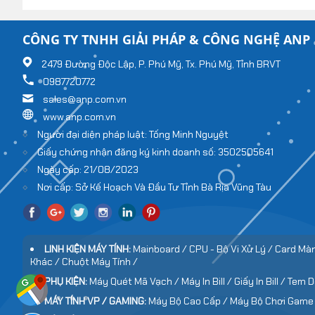
CÔNG TY TNHH GIẢI PHÁP & CÔNG NGHỆ ANP
2479 Đường Độc Lập, P. Phú Mỹ, Tx. Phú Mỹ, Tỉnh BRVT
0987720772
sales@anp.com.vn
www.anp.com.vn
Người đại diện pháp luật: Tống Minh Nguyệt
Giấy chứng nhận đăng ký kinh doanh số: 3502505641
Ngày cấp: 21/08/2023
Nơi cấp: Sở Kế Hoạch Và Đầu Tư Tỉnh Bà Rịa Vũng Tàu
LINH KIỆN MÁY TÍNH:
Mainboard /
CPU - Bộ Vi Xử Lý /
Card Màn
Khác /
Chuột Máy Tính /
PHỤ KIỆN:
Máy Quét Mã Vạch /
Máy In Bill /
Giấy In Bill / Tem 
MÁY TÍNH VP / GAMING:
Máy Bộ Cao Cấp /
Máy Bộ Chơi Game