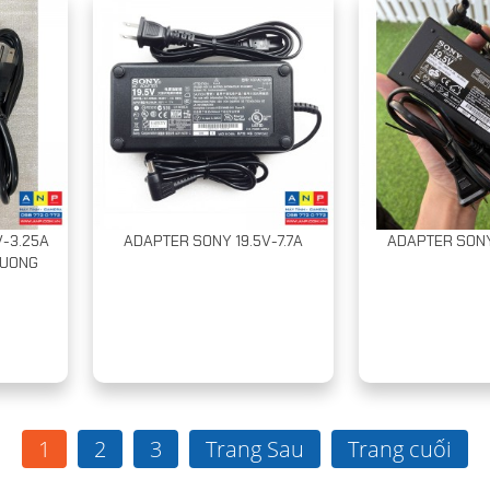
-3.25A
ADAPTER SONY 19.5V-7.7A
ADAPTER SONY
 VUONG
1
2
3
Trang Sau
Trang cuối