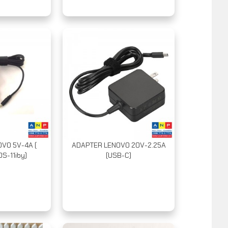
VO 5V-4A (
ADAPTER LENOVO 20V-2.25A
S-11iby)
(USB-C)