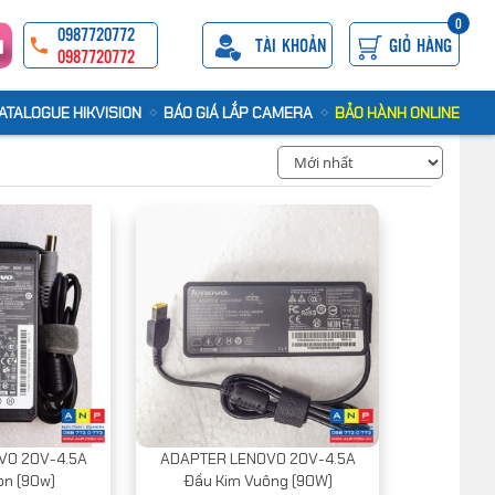
0
0987720772
TÀI KHOẢN
GIỎ HÀNG
0987720772
ATALOGUE HIKVISION
BÁO GIÁ LẮP CAMERA
BẢO HÀNH ONLINE
VO 20V-4.5A
ADAPTER LENOVO 20V-4.5A
òn (90w)
Đầu Kim Vuông (90W)