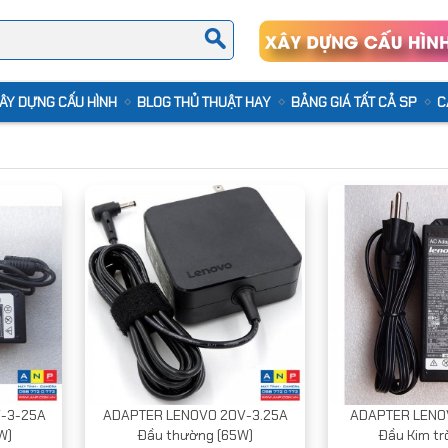
ÂY DỰNG CẤU HÌNH
BLOG THỦ THUẬT HAY
BẢNG GIÁ TẤT CẢ SP
C
-3-25A
ADAPTER LENOVO 20V-3.25A
ADAPTER LENO
W)
Đầu thường (65W)
Đầu Kim tr