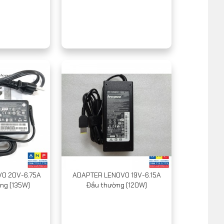
O 20V-6.75A
ADAPTER LENOVO 19V-6.15A
ng (135W)
Đầu thường (120W)