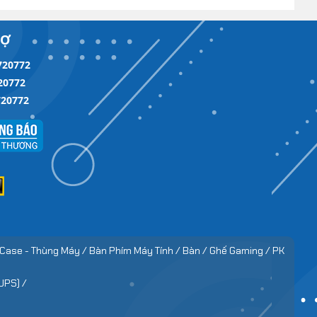
RỢ
720772
20772
720772
Case - Thùng Máy /
Bàn Phím Máy Tính /
Bàn / Ghế Gaming / PK
UPS) /