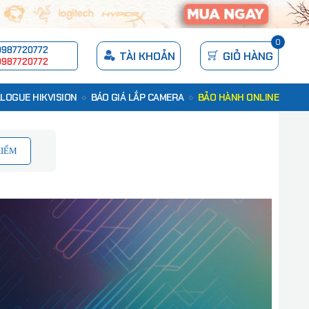
0
0987720772
TÀI KHOẢN
GIỎ HÀNG
0987720772
LOGUE HIKVISION
BÁO GIÁ LẮP CAMERA
BẢO HÀNH ONLINE
KIẾM