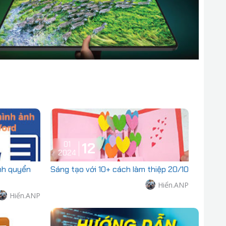
01
12
2024
nh quyển
Sáng tạo với 10+ cách làm thiệp 20/10
Hiển.ANP
Hiển.ANP