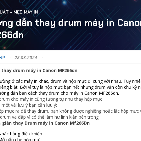
UẬT - MẸO MÁY IN
ng dẫn thay drum máy in Cano
266dn
ANP
28-03-2024
 thay drum máy in Canon MF266dn
ường ở các máy in khác, drum và hộp mực đi cùng với nhau. Tuy nhiê
iêng biệt. Bởi vì tuy là hộp mực bạn hết nhưng drum vẫn còn chu kỳ nh
ướng dẫn bạn cách thay drum cho máy in Canon MF266dn.
 drum cho máy in cũng tương tự như thay hộp mực
 một vài lưu ý bạn cần lưu ý:
hộp mực ra để thay drum, bạn không được nghiêng hoặc lắc hộp mực v
rum va đập vì có thể làm hư linh kiện bên trong.
 giản thay Drum máy in Canon Mf266Dn
Nhấc bảng điều khiển
Mở nắp che hộp mực