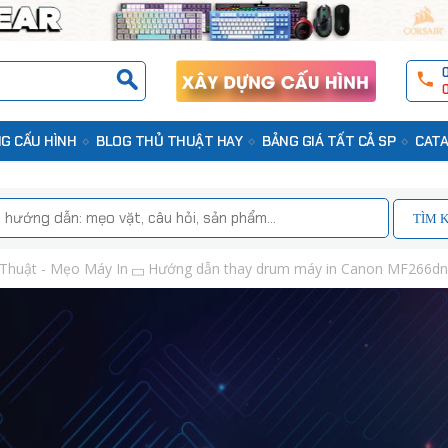
G CẤU HÌNH
BLOG THỦ THUẬT HAY
BẢNG GIÁ TẤT CẢ SP
CATA
TÌM 
Thuật - Mẹo Máy In
Hướng dẫn thay drum máy in Canon MF266dn