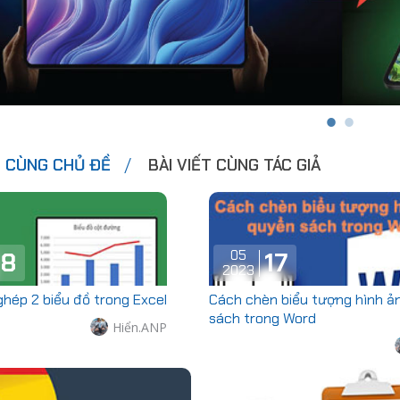
T CÙNG CHỦ ĐỀ
BÀI VIẾT CÙNG TÁC GIẢ
05
8
17
2023
ghép 2 biểu đồ trong Excel
Cách chèn biểu tượng hình ả
sách trong Word
Hiển.ANP