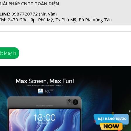
GIẢI PHÁP CNTT TOÀN DIỆN
LINE:
0987720772 (Mr. Vân)
Chỉ:
2479 Độc Lập, Phú Mỹ, Tx.Phú Mỹ, Bà Rịa Vũng Tàu
t Máy In