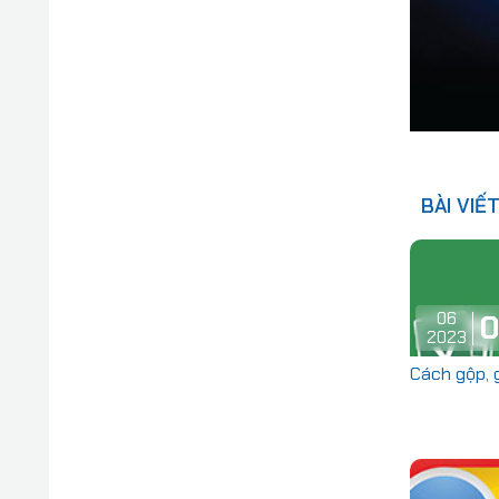
BÀI VIẾ
06
0
2023
Cách gộp, 