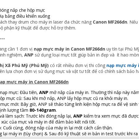
Đóng nắp che hộp mực
Hạ bảng điều khiển xuống
 cách thay drum cho máy in laser đa chức năng
Canon MF266dn
. Nếu
bộ phận kỹ thuật để được hỗ trợ thêm.
---
ang cần 1 đơn vị
nạp mực máy in Canon MF266dn
uy tín tại Phú M
inh nghiệm,
ANP
sử dụng loại mực tốt giúp bản in đẹp và ít hao mòn
hị Xã Phú Mỹ (Phú Mỹ)
có rất nhiều đơn vị thi công
nạp mực máy i
ên lựa chọn đơn vị sử dụng mực và vật tư tốt để có chính sách bảo hà
nạp mực máy in Canon MF266dn
nạp mực: Đầu tiên,
ANP
mở nắp của máy in. Thường thì nắp này nằm 
hộp mực cũ: Sau khi mở nắp, ANP lấy hộp mực cũ ra khỏi máy in.
 mực mới: Bây giờ, ANP sẽ tháo từng linh kiện hộp mực ra để vệ sin
định lượng tầm
80-140gram
.
và làm sạch: Trước khi đóng nắp lại,
ANP
kiểm tra xem mực đã được c
p xúc của mực và máy in để đảm bảo kết nối tốt.
: Cuối cùng, đóng nắp của máy in lại một cách cẩn thận.
 lại máy in (tùy chọn) & Sau đó kỹ thuật sẽ in bản in test trước khi ra 