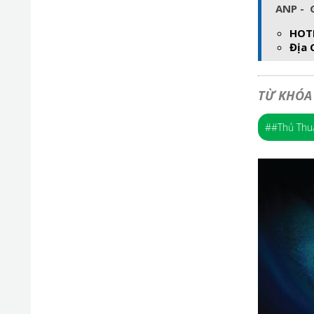
ANP - 
HOT
Địa 
TỪ KHÓA
##Thủ Thuậ