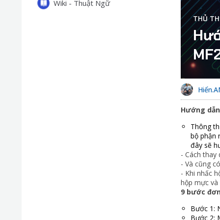
Wiki - Thuật Ngữ
THỦ TH
Hướ
MF
Hiển.
Hướng dẫn
Thông th
bộ phận r
đây sẽ h
- Cách thay
- Và cũng có
- Khi nhấc 
hộp mực và d
9 bước đơn
Bước 1: 
Bước 2: 