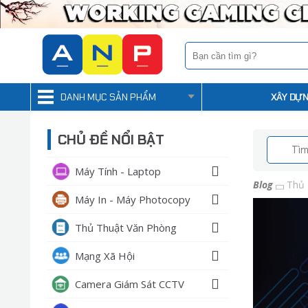
DANH MỤC SẢN PHẨM
XÂY DỰN
CHỦ ĐỀ NỔI BẬT
Máy Tính - Laptop
Blog
Thủ 
Máy In - Máy Photocopy
Thủ Thuật Văn Phòng
Mạng Xã Hội
Camera Giám Sát CCTV