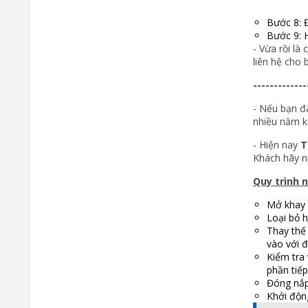
Bước 8: 
Bước 9: 
- Vừa rồi là
liên hệ cho 
-------------
- Nếu bạn đ
nhiều năm k
- Hiện nay
T
Khách hãy n
Quy trình 
Mở khay 
Loại bỏ 
Thay thế
vào với 
Kiểm tra 
phần tiế
Đóng nắp
Khởi động