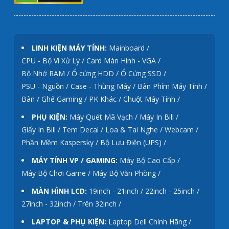
LINH KIỆN MÁY TÍNH:
Mainboard /
CPU - Bộ Vi Xử Lý /
Card Màn Hình - VGA /
Bộ Nhớ RAM /
Ổ cứng HDD /
Ổ Cứng SSD /
PSU - Nguồn /
Case - Thùng Máy /
Bàn Phím Máy Tính /
Bàn / Ghế Gaming / PK Khác /
Chuột Máy Tính /
PHỤ KIỆN:
Máy Quét Mã Vạch /
Máy In Bill /
Giấy In Bill / Tem Decal /
Loa & Tai Nghe /
Webcam /
Phần Mềm Kaspersky /
Bộ Lưu Điện (UPS) /
MÁY TÍNH VP / GAMING:
Máy Bộ Cao Cấp /
Máy Bộ Chơi Game /
Máy Bộ Văn Phòng /
MÀN HÌNH LCD:
19inch - 21inch /
22inch - 25inch /
27inch - 32inch /
Trên 32inch /
LAPTOP & PHỤ KIỆN:
Laptop Dell Chính Hãng /