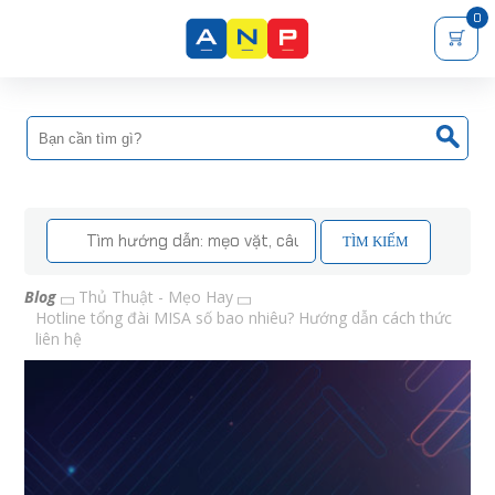
0
TÌM KIẾM
Blog
Thủ Thuật - Mẹo Hay
Hotline tổng đài MISA số bao nhiêu? Hướng dẫn cách thức
liên hệ