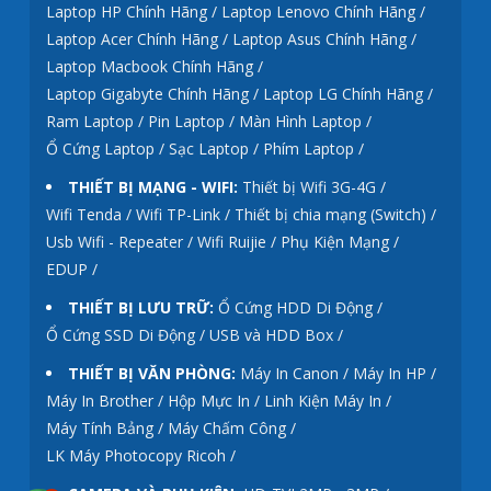
Laptop HP Chính Hãng /
Laptop Lenovo Chính Hãng /
Laptop Acer Chính Hãng /
Laptop Asus Chính Hãng /
Laptop Macbook Chính Hãng /
Laptop Gigabyte Chính Hãng /
Laptop LG Chính Hãng /
Ram Laptop /
Pin Laptop /
Màn Hình Laptop /
Ổ Cứng Laptop /
Sạc Laptop /
Phím Laptop /
THIẾT BỊ MẠNG - WIFI:
Thiết bị Wifi 3G-4G /
Wifi Tenda /
Wifi TP-Link /
Thiết bị chia mạng (Switch) /
Usb Wifi - Repeater /
Wifi Ruijie /
Phụ Kiện Mạng /
EDUP /
THIẾT BỊ LƯU TRỮ:
Ổ Cứng HDD Di Động /
Ổ Cứng SSD Di Động /
USB và HDD Box /
THIẾT BỊ VĂN PHÒNG:
Máy In Canon /
Máy In HP /
Máy In Brother /
Hộp Mực In /
Linh Kiện Máy In /
Máy Tính Bảng /
Máy Chấm Công /
LK Máy Photocopy Ricoh /