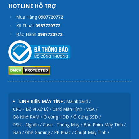
HOTLINE HỖ TRỢ
Mua Hàng
0987720772
Kỹ Thuật
0987720772
Bảo Hành
0987720772
LINH KIỆN MÁY TÍNH:
Mainboard /
CPU - Bộ Vi Xử Lý /
Card Màn Hình - VGA /
Bộ Nhớ RAM /
Ổ cứng HDD /
Ổ Cứng SSD /
PSU - Nguồn /
Case - Thùng Máy /
Bàn Phím Máy Tính /
Bàn / Ghế Gaming / PK Khác /
Chuột Máy Tính /