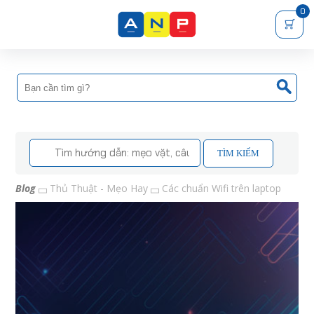
0
TÌM KIẾM
Blog
Thủ Thuật - Mẹo Hay
Các chuẩn Wifi trên laptop