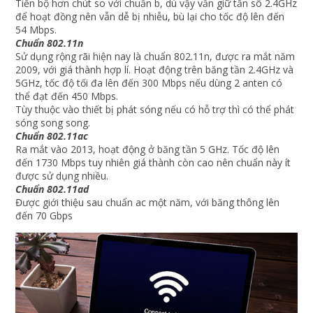
Tiến bộ hơn chút so với chuẩn b, dù vậy vẫn giữ tần sô 2.4GHz
để hoạt đồng nên vẫn dễ bị nhiễu, bù lại cho tốc độ lên đến
54 Mbps.
Chuẩn 802.11n
Sử dụng rộng rãi hiện nay là chuẩn 802.11n, được ra mắt năm
2009, với giá thành hợp lí. Hoạt động trên băng tần 2.4GHz và
5GHz, tốc độ tối đa lên đến 300 Mbps nếu dùng 2 anten có
thể đạt đến 450 Mbps.
Tùy thuộc vào thiết bị phát sóng nếu có hỗ trợ thì có thể phát
sóng song song.
Chuẩn 802.11ac
Ra mắt vào 2013, hoạt động ở băng tần 5 GHz. Tốc độ lên
đến 1730 Mbps tuy nhiên giá thành còn cao nên chuẩn này ít
được sử dụng nhiều.
Chuẩn 802.11ad
Được giới thiệu sau chuẩn ac một năm, với băng thông lên
đến 70 Gbps