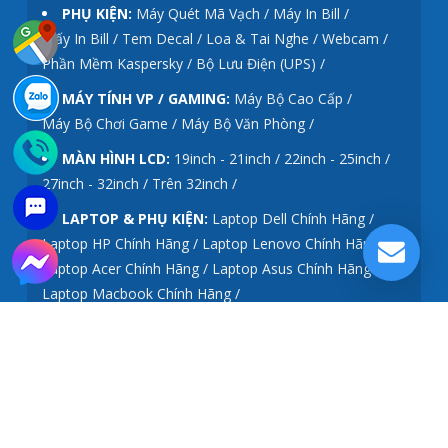
PHỤ KIỆN:
Máy Quét Mã Vạch /
Máy In Bill /
Giấy In Bill / Tem Decal /
Loa & Tai Nghe /
Webcam /
Phần Mềm Kaspersky /
Bộ Lưu Điện (UPS) /
MÁY TÍNH VP / GAMING:
Máy Bộ Cao Cấp /
Máy Bộ Chơi Game /
Máy Bộ Văn Phòng /
MÀN HÌNH LCD:
19inch - 21inch /
22inch - 25inch /
27inch - 32inch /
Trên 32inch /
LAPTOP & PHỤ KIỆN:
Laptop Dell Chính Hãng /
Laptop HP Chính Hãng /
Laptop Lenovo Chính Hãng /
Laptop Acer Chính Hãng /
Laptop Asus Chính Hãng /
Laptop Macbook Chính Hãng /
Laptop Gigabyte Chính Hãng /
Laptop LG Chính Hãng /
Ram Laptop /
Pin Laptop /
Màn Hình Laptop /
Ổ Cứng Laptop /
Sạc Laptop /
Phím Laptop /
THIẾT BỊ MẠNG - WIFI:
Thiết bị Wifi 3G-4G /
Wifi Tenda /
Wifi TP-Link /
Thiết bị chia mạng (Switch) /