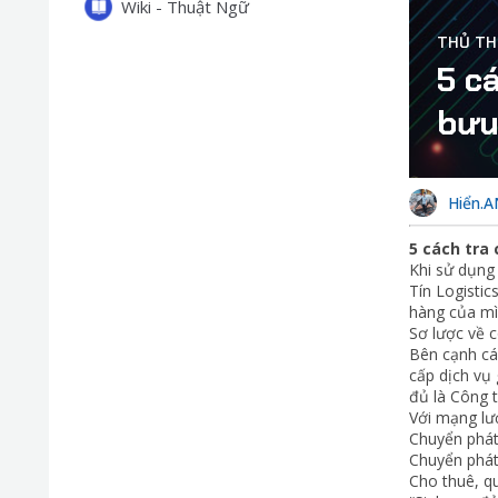
Wiki - Thuật Ngữ
THỦ TH
5 c
bưu
Hiển.
5 cách tra
Khi sử dụng
Tín Logistic
hàng của mì
Sơ lược về c
Bên cạnh cá
cấp dịch vụ 
đủ là Công 
Với mạng lướ
Chuyển phát
Chuyển phát
Cho thuê, q