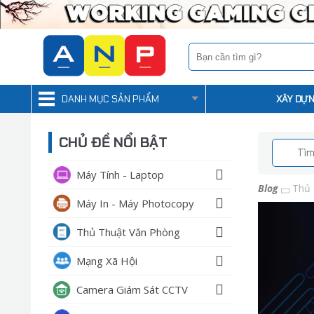
DANH MỤC SẢN PHẨM
XÂY DỰN
CHỦ ĐỀ NỔI BẬT
Máy Tính - Laptop
Blog
Thủ 
Máy In - Máy Photocopy
Thủ Thuật Văn Phòng
Mạng Xã Hội
Camera Giám Sát CCTV