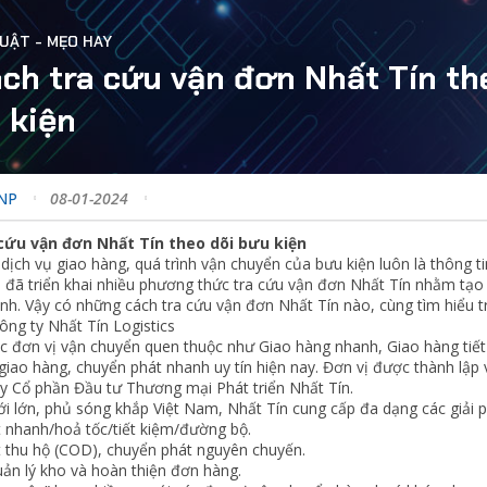
UẬT - MẸO HAY
ách tra cứu vận đơn Nhất Tín th
 kiện
ANP
08-01-2024
 cứu vận đơn Nhất Tín theo dõi bưu kiện
 dịch vụ giao hàng, quá trình vận chuyển của bưu kiện luôn là thông
s đã triển khai nhiều phương thức tra cứu vận đơn Nhất Tín nhằm tạo 
nh. Vậy có những cách tra cứu vận đơn Nhất Tín nào, cùng tìm hiểu tr
ông ty Nhất Tín Logistics
c đơn vị vận chuyển quen thuộc như Giao hàng nhanh, Giao hàng tiết 
giao hàng, chuyển phát nhanh uy tín hiện nay. Đơn vị được thành lập 
ty Cổ phần Đầu tư Thương mại Phát triển Nhất Tín.
i lớn, phủ sóng khắp Việt Nam, Nhất Tín cung cấp đa dạng các giải ph
 nhanh/hoả tốc/tiết kiệm/đường bộ.
 thu hộ (COD), chuyển phát nguyên chuyến.
uản lý kho và hoàn thiện đơn hàng.