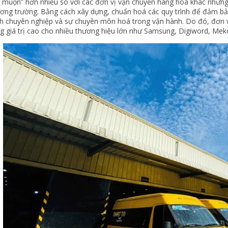
ẻ muộn” hơn nhiều so với các đơn vị vận chuyển hàng hoá khác nhưng
hương trường. Bằng cách xây dựng, chuẩn hoá các quy trình để đảm b
nh chuyên nghiệp và sự chuyên môn hoá trong vận hành. Do đó, đơn vị
ng giá trị cao cho nhiều thương hiệu lớn như Samsung, Digiword, Mek