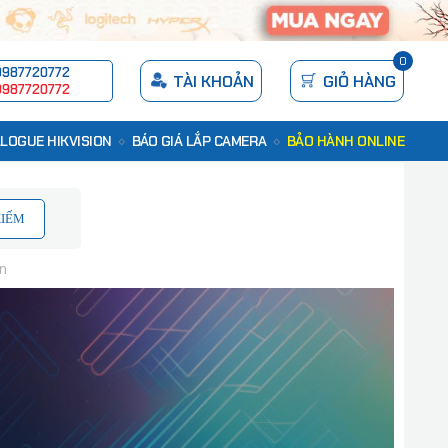
0
0987720772
TÀI KHOẢN
GIỎ HÀNG
0987720772
LOGUE HIKVISION
BÁO GIÁ LẮP CAMERA
BẢO HÀNH ONLINE
KIẾM
ện