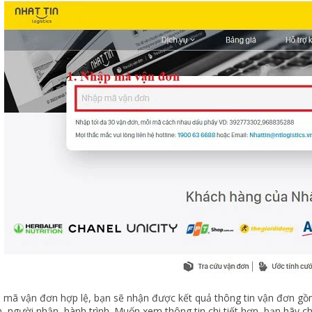
 mã vận đơn hợp lệ, bạn sẽ nhận được kết quả thông tin vận đơn gồm:
, người nhận, hành trình. Muốn xem thông tin chi tiết hơn, bạn hãy ch