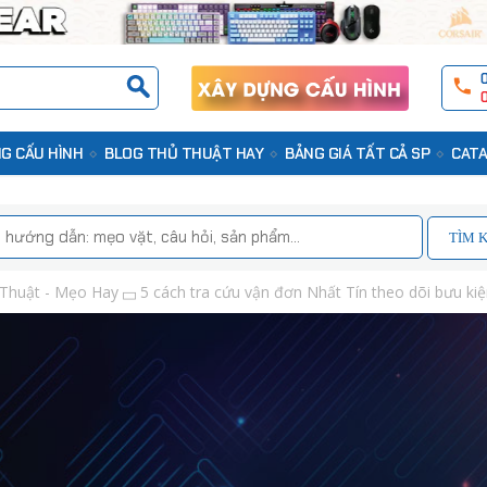
G CẤU HÌNH
BLOG THỦ THUẬT HAY
BẢNG GIÁ TẤT CẢ SP
CATA
TÌM 
Thuật - Mẹo Hay
5 cách tra cứu vận đơn Nhất Tín theo dõi bưu ki