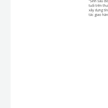
“Sinh sau đ
tuổi trên t
xây dựng tí
tác giao hà