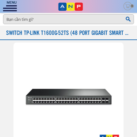
0
SWITCH TP-LINK T1600G-52TS (48 PORT GIGABIT SMART SWITCH + 4 PORT SFP)